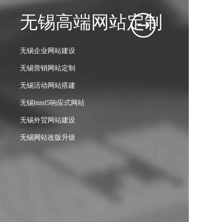
无锡高端网站定制
无锡营销推广
无锡短视频运营
无锡B2B电商运营
无锡其他增值服务
无锡企业网站建设
无锡百度竞价托管
无锡内容策划
无锡B2B电商定制
无锡域名注册
无锡营销网站定制
无锡SEO优化
无锡视频拍摄剪辑
无锡B2C电商定制
无锡空间租赁
无锡活动网站搭建
无锡MEO优化
无锡矩阵账号孵化
无锡多矩阵运营服务
无锡企业邮箱
无锡html5响应式网站
无锡新媒体运营推广
无锡运营推广
无锡电商整体解决方案
无锡外贸网站建设
无锡数据分析优化
无锡电商店铺装修
无锡网站改版升级