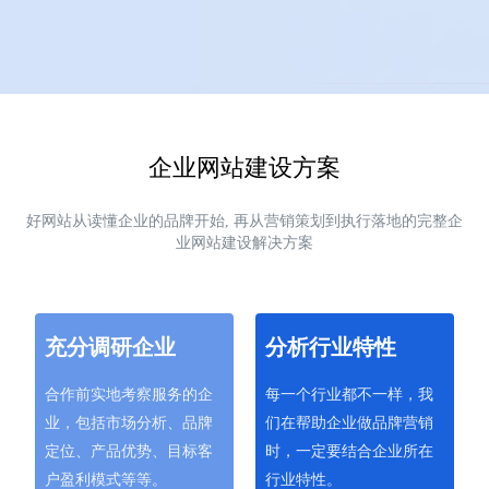
务
方
关
版
案
案
于
联
例
我
系
们
企业网站建设方案
我
好网站从读懂企业的品牌开始, 再从营销策划到执行落地的完整企
们
业网站建设解决方案
充分调研企业
分析行业特性
合作前实地考察服务的企
每一个行业都不一样，我
业，包括市场分析、品牌
们在帮助企业做品牌营销
定位、产品优势、目标客
时，一定要结合企业所在
户盈利模式等等。
行业特性。