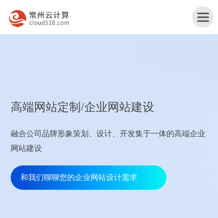
首
高端网站定制/企业网站建设
页
产
融合公司品牌形象策划、设计、开发集于一体的高端企业
品
网站建设
行
与
业
和我们聊聊您的企业网站设计需求
网
服
解
站
务
服
决
改