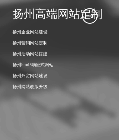
扬州高端网站定制
扬州营销推广
扬州短视频运营
扬州B2B电商运营
扬州其他增值服务
扬州企业网站建设
扬州百度竞价托管
扬州内容策划
扬州B2B电商定制
扬州域名注册
扬州营销网站定制
扬州SEO优化
扬州视频拍摄剪辑
扬州B2C电商定制
扬州空间租赁
扬州活动网站搭建
扬州MEO优化
扬州矩阵账号孵化
扬州多矩阵运营服务
扬州企业邮箱
扬州html5响应式网站
扬州新媒体运营推广
扬州运营推广
扬州电商整体解决方案
扬州外贸网站建设
扬州数据分析优化
扬州电商店铺装修
扬州网站改版升级