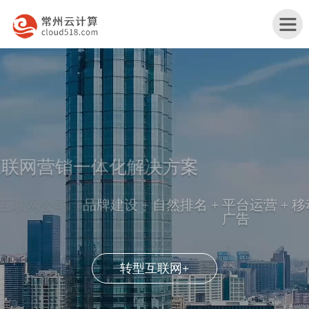
首
页
镇
企业互联网营销一体化解决方案
江
镇
产
江
镇
品牌建设 + 自然排名 + 平台运营 + 移动营销 + 效果
广告
品
行
江
镇
与
业
网
江
关
转型互联网+
服
解
站
服
于
联
务
决
改
务
我
系