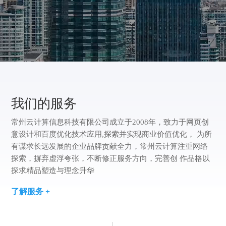
方
版
案
们
我
案
例
们
我们的服务
常州云计算信息科技有限公司成立于2008年，致力于网页创
意设计和百度优化技术应用,探索并实现商业价值优化， 为所
有谋求长远发展的企业品牌贡献全力，常州云计算注重网络
探索，摒弃虚浮夸张，不断修正服务方向，完善创 作品格以
探求精品塑造与理念升华
了解服务 +